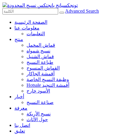
Advanced Search
الصفحة الرئيسية
معلومات عنا
التعليمات
منتج
قماش المخمل
نسيج شمواه
قماش الشنيل
طباعة النسيج
القماش المنسوج
أقمشة الجاكار
وظيفة النسيج الخاصة
Hotsale أقمشة التنجيد
الأسود خارج
أخبار
صناعة النسيج
معرفة
نسيج الأريكة
حول الأثاث
اتصل بنا
تعليق