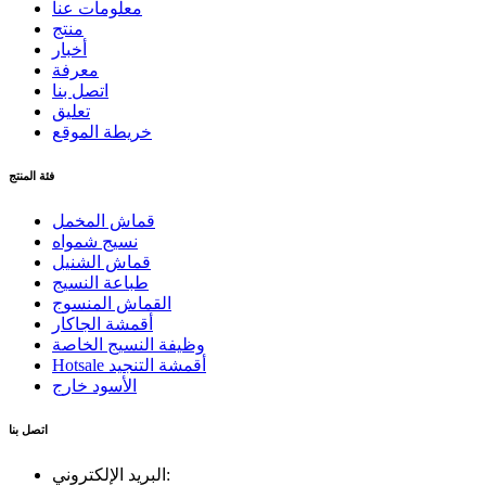
معلومات عنا
منتج
أخبار
معرفة
اتصل بنا
تعليق
خريطة الموقع
فئة المنتج
قماش المخمل
نسيج شمواه
قماش الشنيل
طباعة النسيج
القماش المنسوج
أقمشة الجاكار
وظيفة النسيج الخاصة
Hotsale أقمشة التنجيد
الأسود خارج
اتصل بنا
البريد الإلكتروني: