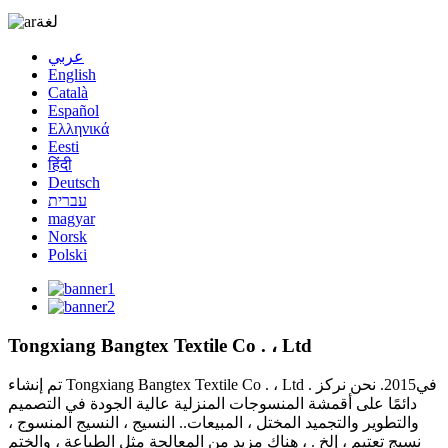
لغة
عربي
English
Català
Español
Ελληνικά
Eesti
हिंदी
Deutsch
עברית
magyar
Norsk
Polski
Tongxiang Bangtex Textile Co . ، Ltd
تم إنشاء Tongxiang Bangtex Textile Co . ، Ltd . في2015. نحن نركز
دائمًا على أقمشة المنسوجات المنزلية عالية الجودة في التصميم
والتطوير والتجميد المختل ، المبيعات.. النسيج ، النسيج المنسوج ،
نسيج تعتيم ، إلخ . ، هناك مزيد من المعالجة مثل الطباعة ، والختم